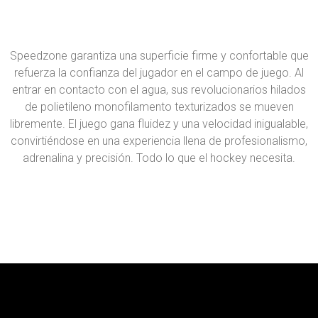
Speedzone garantiza una superficie firme y confortable que
refuerza la confianza del jugador en el campo de juego. Al
entrar en contacto con el agua, sus revolucionarios hilados
de polietileno monofilamento texturizados se mueven
libremente. El juego gana fluidez y una velocidad inigualable,
convirtiéndose en una experiencia llena de profesionalismo,
adrenalina y precisión. Todo lo que el hockey necesita.