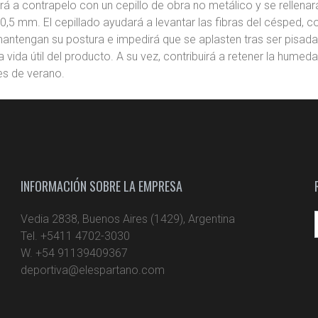
rá a contrapelo con un cepillo de obra no metálico y se rellena
0,5 mm. El cepillado ayudará a levantar las fibras del césped, 
as mantengan su postura e impedirá que se aplasten tras ser pisad
 vida útil del producto. A su vez, contribuirá a retener la humed
es de verano.
INFORMACIÓN SOBRE LA EMPRESA
Vedia 2838, Buenos Aires (1429), Argentina
Tel. +5411 4702-3030
W. +54 91139409367
deportiva@elespartano.com