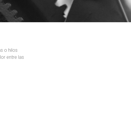
s o hilos
or entre las