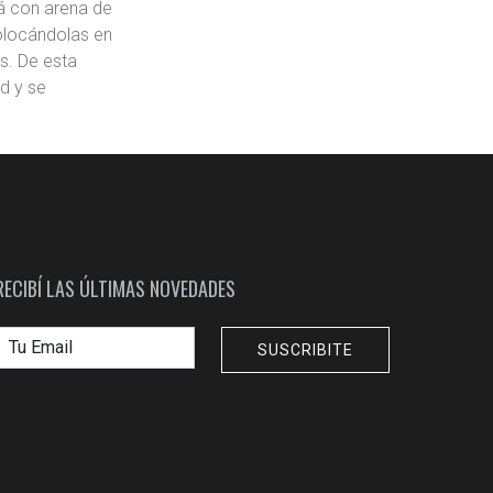
rá con arena de
colocándolas en
as. De esta
ad y se
RECIBÍ LAS ÚLTIMAS NOVEDADES