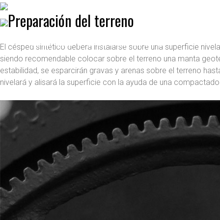
Preparación del terreno
El césped sintético deberá instalarse sobre una superficie nivel
siendo recomendable colocar sobre el terreno una manta geotexti
estabilidad, se esparcirán gravas y arenas sobre el terreno h
nivelará y alisará la superficie con la ayuda de una compactadora