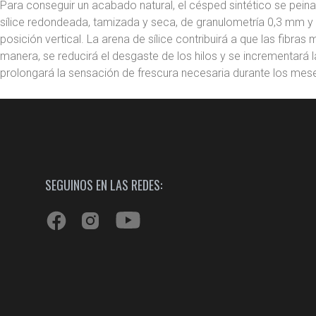
Para conseguir un acabado natural, el césped sintético se peina
sílice redondeada, tamizada y seca, de granulometría 0,3 mm y 
posición vertical. La arena de sílice contribuirá a que las fibr
manera, se reducirá el desgaste de los hilos y se incrementará la
prolongará la sensación de frescura necesaria durante los mes
SEGUINOS EN LAS REDES: