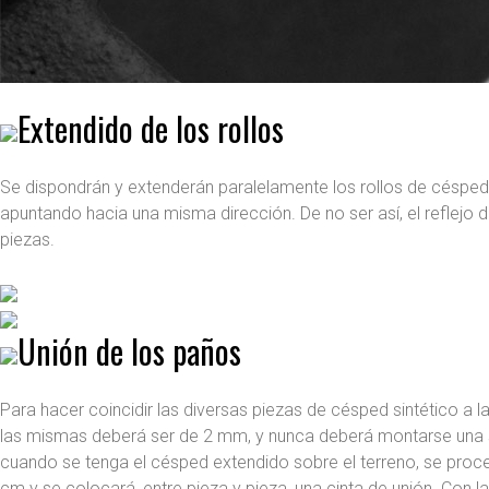
Extendido de los rollos
Se dispondrán y extenderán paralelamente los rollos de césped a
apuntando hacia una misma dirección. De no ser así, el reflejo de
piezas.
Unión de los paños
Para hacer coincidir las diversas piezas de césped sintético a l
las mismas deberá ser de 2 mm, y nunca deberá montarse una s
cuando se tenga el césped extendido sobre el terreno, se proced
cm y se colocará, entre pieza y pieza, una cinta de unión. Con 