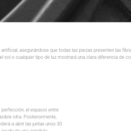
rtificial, asegurándose que todas las piezas presenten las fibra
l sol o cualquier tipo de luz mostrará una clara diferencia de col
a perfección, el espacio entre
obre otra. Posteriormente,
erá a abrir las juntas unos 30
la ayuda de una espátula