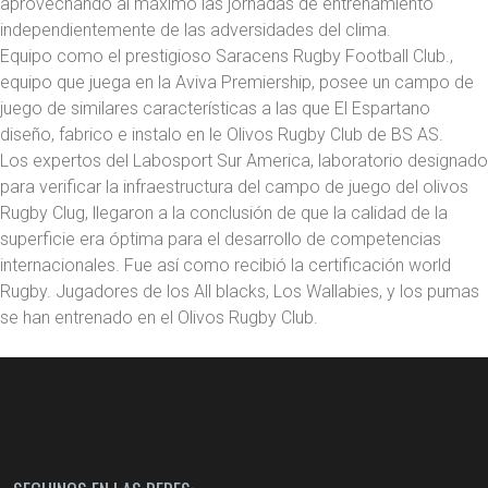
aprovechando al máximo las jornadas de entrenamiento
independientemente de las adversidades del clima.
Equipo como el prestigioso Saracens Rugby Football Club.,
equipo que juega en la Aviva Premiership, posee un campo de
juego de similares características a las que El Espartano
diseño, fabrico e instalo en le Olivos Rugby Club de BS AS.
Los expertos del Labosport Sur America, laboratorio designado
para verificar la infraestructura del campo de juego del olivos
Rugby Clug, llegaron a la conclusión de que la calidad de la
superficie era óptima para el desarrollo de competencias
internacionales. Fue así como recibió la certificación world
Rugby. Jugadores de los All blacks, Los Wallabies, y los pumas
se han entrenado en el Olivos Rugby Club.