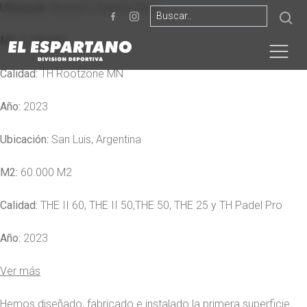
Ubicación:
Burzaco, Buenos Aires
M2:
8.780 M2
Calidad:
TH Rootzone MN
Año:
2023
Ubicación:
San Luis, Argentina
M2:
60.000 M2
Calidad:
THE II 60, THE II 50,THE 50, THE 25 y TH Padel Pro
Año:
2023
Ver más
Hemos diseñado, fabricado e instalado la primera superficie