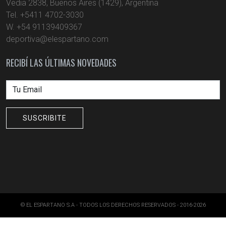
Vedia 2838, Buenos Aires (1429), Argentina
Tel. +5411 4702-3030
W. +54 91139409367
deportiva@elespartano.com
RECIBÍ LAS ÚLTIMAS NOVEDADES
© EL ESPARTANO S.A - TODOS LOS DERECHOS RESERVADOS - 2016-2026