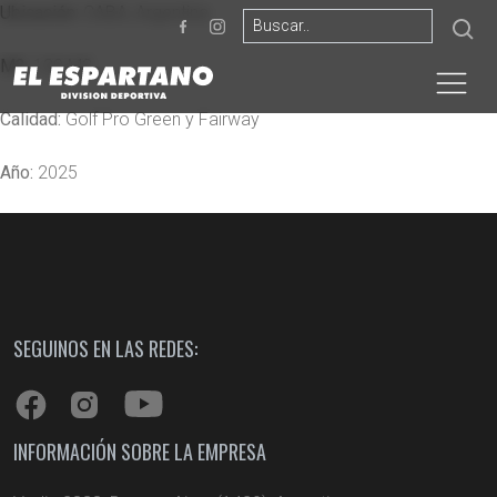
Ubicación:
CABA, Argentina
M2:
130 M2
Calidad:
Golf Pro Green y Fairway
Año:
2025
SEGUINOS EN LAS REDES:
INFORMACIÓN SOBRE LA EMPRESA