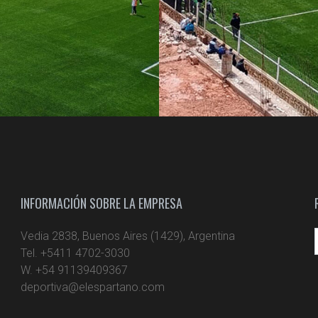
INFORMACIÓN SOBRE LA EMPRESA
Vedia 2838, Buenos Aires (1429), Argentina
Tel. +5411 4702-3030
W. +54 91139409367
deportiva@elespartano.com